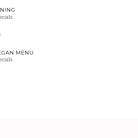
INING
ecials
EGAN MENU
ecials