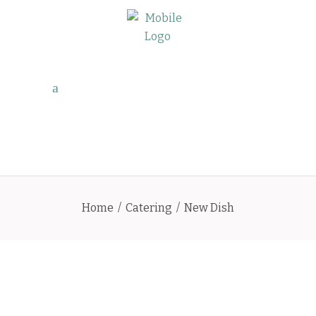
Home
/
Catering
/
New Dish